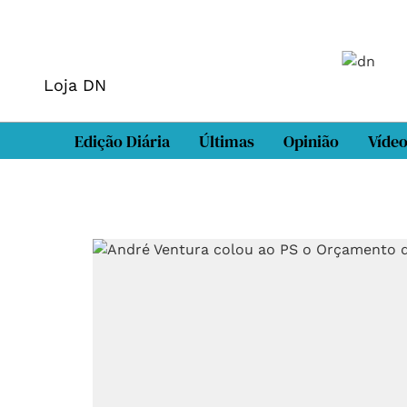
Loja DN
Edição Diária
Últimas
Opinião
Víde