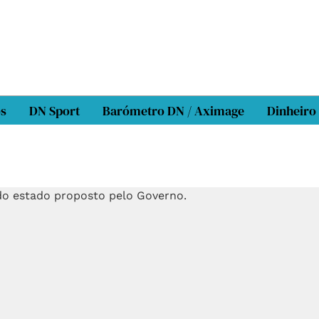
os
DN Sport
Barómetro DN / Aximage
Dinheiro