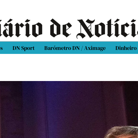
os
DN Sport
Barómetro DN / Aximage
Dinheiro