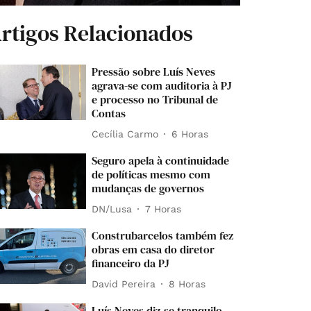
rtigos Relacionados
Pressão sobre Luís Neves
agrava-se com auditoria à PJ
e processo no Tribunal de
Contas
Cecília Carmo
6 Horas
Seguro apela à continuidade
de políticas mesmo com
mudanças de governos
DN/Lusa
7 Horas
Construbarcelos também fez
obras em casa do diretor
financeiro da PJ
David Pereira
8 Horas
Luís Neves diz-se tranquilo