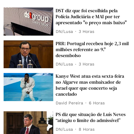
DST diz que foi escolhida pela
Polícia Judiciária e MAI por ter
apresentado "o preço mais baixo"
DN/Lusa
3 Horas
PRR: Portugal recebeu hoje 2,3 mil
milhões referente ao 9.º
desembolso
DN/Lusa
3 Horas
Kanye West atua esta sexta-feira
no Algarve mas embaixador de
Israel quer que concerto seja
cancelado
David Pereira
6 Horas
PS diz que situação de Luís Neves
“atingiu o limite do admissível”
DN/Lusa
8 Horas