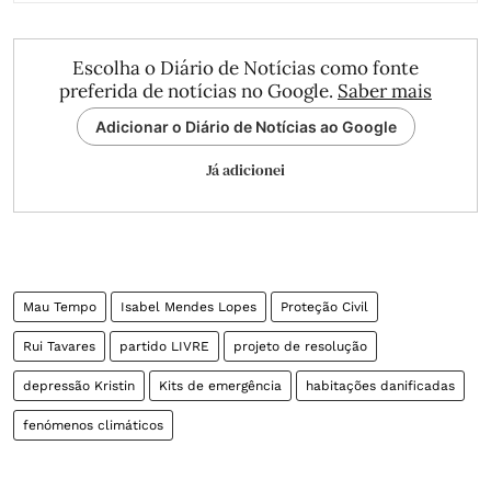
Escolha o Diário de Notícias como fonte
preferida de notícias no Google.
Saber mais
Adicionar o Diário de Notícias ao Google
Já adicionei
Mau Tempo
Isabel Mendes Lopes
Proteção Civil
Rui Tavares
partido LIVRE
projeto de resolução
depressão Kristin
Kits de emergência
habitações danificadas
fenómenos climáticos