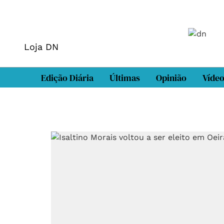
Loja DN
Edição Diária
Últimas
Opinião
Víde