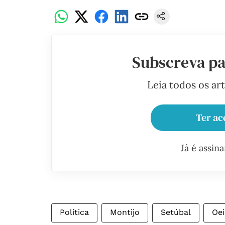
Subscreva pa
Leia todos os ar
Ter ac
Já é assin
Política
Montijo
Setúbal
Oei