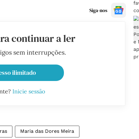
Siga-nos
ra continuar a ler
tigos sem interrupções.
esso ilimitado
ante?
Inicie sessão
ras
Maria das Dores Meira