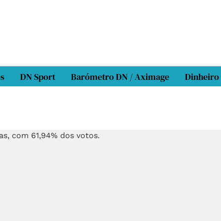
os
DN Sport
Barómetro DN / Aximage
Dinheiro