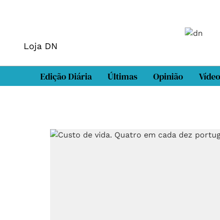
Loja DN
Edição Diária
Últimas
Opinião
Víde