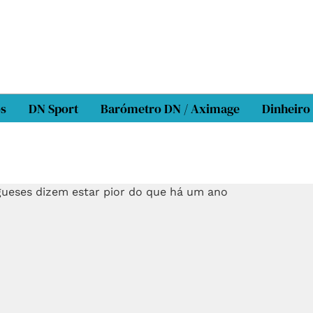
os
DN Sport
Barómetro DN / Aximage
Dinheiro