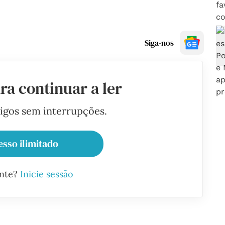
Siga-nos
ra continuar a ler
tigos sem interrupções.
esso ilimitado
ante?
Inicie sessão