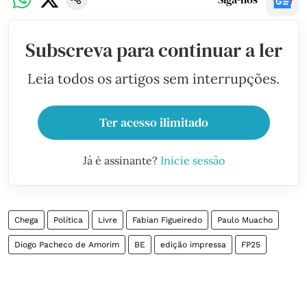
Subscreva para continuar a ler
Leia todos os artigos sem interrupções.
Ter acesso ilimitado
Já é assinante?
Inicie sessão
Chega
Política
Livre
Fabian Figueiredo
Paulo Muacho
Diogo Pacheco de Amorim
BE
edição impressa
FP25