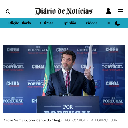
Edição Diária
Últimas
Opinião
Vídeos
DN Sport
André Ventura, presidente do Chega
FOTO: MIGUEL A. LOPES/LUSA