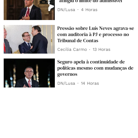
“atingiu o limite do admissível”
DN/Lusa
4 Horas
Pressão sobre Luís Neves agrava-se
com auditoria à PJ e processo no
Tribunal de Contas
Cecília Carmo
13 Horas
Seguro apela à continuidade de
políticas mesmo com mudanças de
governos
DN/Lusa
14 Horas