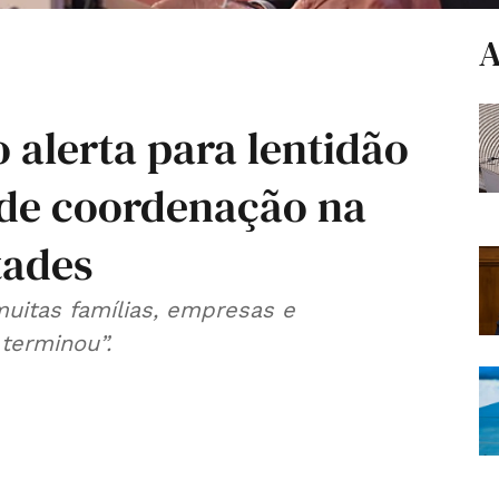
A
 alerta para lentidão
s de coordenação na
tades
muitas famílias, empresas e
terminou”.