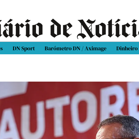
os
DN Sport
Barómetro DN / Aximage
Dinheiro