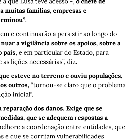
e a que Lusa teve acesso -,
o chefe de
ra muitas famílias, empresas e
terminou”
.
tem e continuarão a persistir ao longo do
uar a vigilância sobre os apoios, sobre a
o país
, e em particular do Estado, para
 as lições necessárias”, diz.
que esteve no terreno e ouviu populações,
os outros,
“tornou-se claro que o problema
ão inicial”.
a reparação dos danos. Exige que se
 medidas, que se adequem respostas a
elhore a coordenação entre entidades, que
as e que se corrijam vulnerabilidades