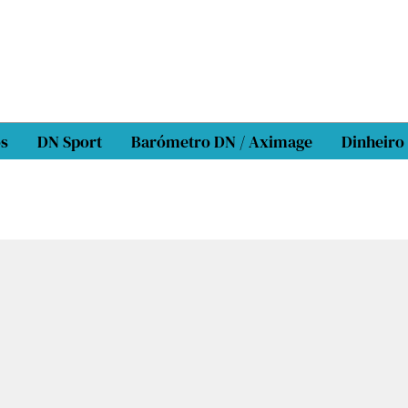
os
DN Sport
Barómetro DN / Aximage
Dinheiro