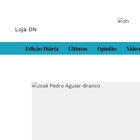
Loja DN
Edição Diária
Últimas
Opinião
Víde