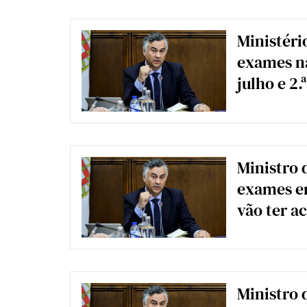
Ministéri
exames na
julho e 2.
Ministro 
exames em
vão ter a
Ministro 