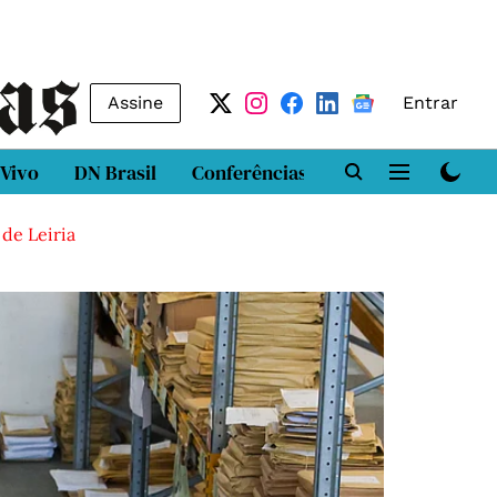
Assine
Entrar
 Vivo
DN Brasil
Conferências
DN LAB
Class
 de Leiria