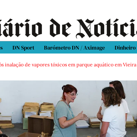
os
DN Sport
Barómetro DN / Aximage
Dinheiro
ós inalação de vapores tóxicos em parque aquático em Vieira