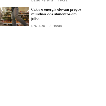
David Pereira
1 Hora
Calor e energia elevam preços
mundiais dos alimentos em
julho
DN/Lusa
3 Horas