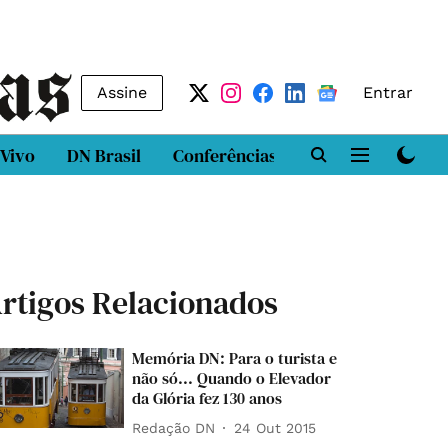
Assine
Entrar
 Vivo
DN Brasil
Conferências
DN LAB
Class
rtigos Relacionados
Memória DN: Para o turista e
não só... Quando o Elevador
da Glória fez 130 anos
Redação DN
24 Out 2015