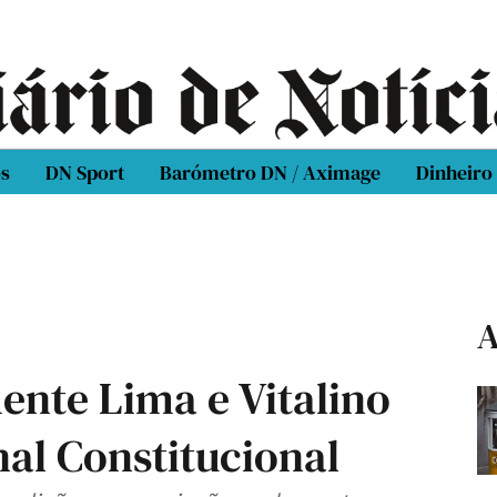
os
DN Sport
Barómetro DN / Aximage
Dinheiro
A
ente Lima e Vitalino
al Constitucional