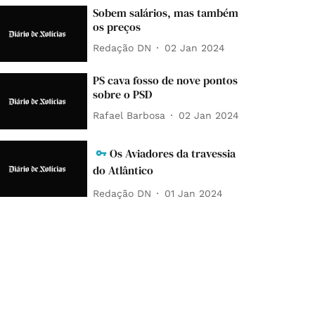
Sobem salários, mas também
os preços
Redação DN
02 Jan 2024
PS cava fosso de nove pontos
sobre o PSD
Rafael Barbosa
02 Jan 2024
Os Aviadores da travessia
do Atlântico
Redação DN
01 Jan 2024