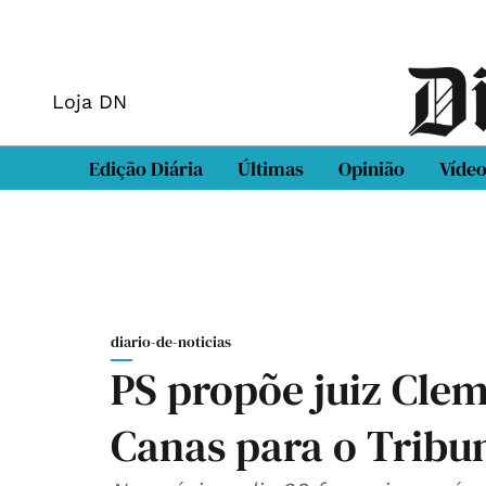
Loja DN
Edição Diária
Últimas
Opinião
Víde
diario-de-noticias
PS propõe juiz Clem
Canas para o Tribun