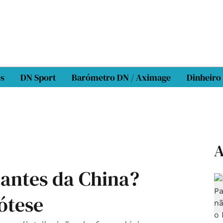
os
DN Sport
Barómetro DN / Aximage
Dinheiro
A
jantes da China?
ótese