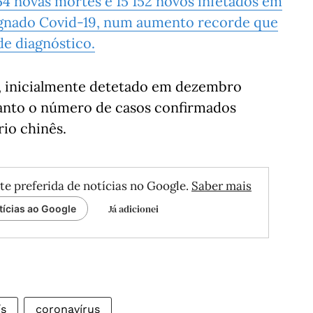
54 novas mortes e 15 152 novos infetados em
signado Covid-19, num aumento recorde que
de diagnóstico.
, inicialmente detetado em dezembro
uanto o número de casos confirmados
rio chinês.
te preferida de notícias no Google.
Saber mais
Já adicionei
tícias ao Google
ís
coronavírus