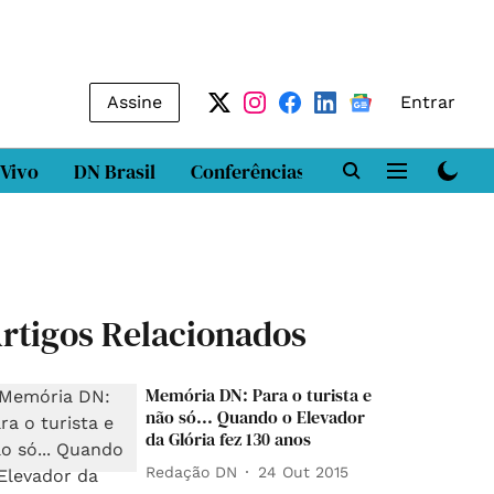
Assine
Entrar
 Vivo
DN Brasil
Conferências
DN LAB
Class
rtigos Relacionados
Memória DN: Para o turista e
não só... Quando o Elevador
da Glória fez 130 anos
Redação DN
24 Out 2015