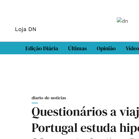
Loja DN
Edição Diária
Últimas
Opinião
Víde
diario-de-noticias
Questionários a via
Portugal estuda hip