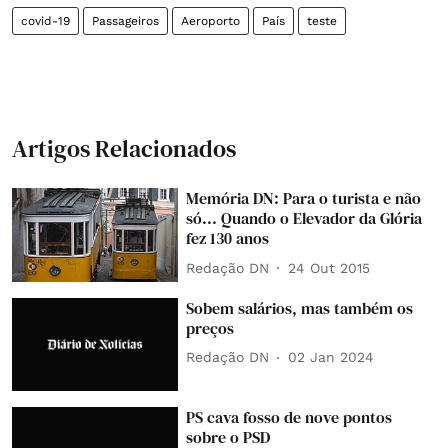
covid-19
Passageiros
Aeroporto
País
teste
Artigos Relacionados
Memória DN: Para o turista e não
só... Quando o Elevador da Glória
fez 130 anos
Redação DN
24 Out 2015
Sobem salários, mas também os
preços
Redação DN
02 Jan 2024
PS cava fosso de nove pontos
sobre o PSD