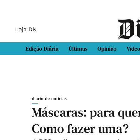
Loja DN
Edição Diária
Últimas
Opinião
Víde
diario-de-noticias
Máscaras: para que
Como fazer uma?