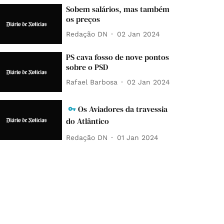
Sobem salários, mas também
os preços
Redação DN
02 Jan 2024
PS cava fosso de nove pontos
sobre o PSD
Rafael Barbosa
02 Jan 2024
Os Aviadores da travessia
do Atlântico
Redação DN
01 Jan 2024