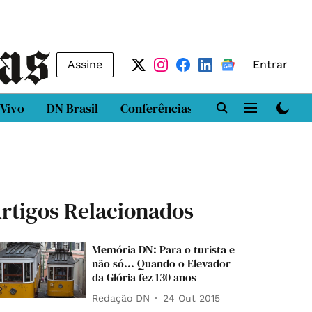
Assine
Entrar
 Vivo
DN Brasil
Conferências
DN LAB
Class
rtigos Relacionados
Memória DN: Para o turista e
não só... Quando o Elevador
da Glória fez 130 anos
Redação DN
24 Out 2015