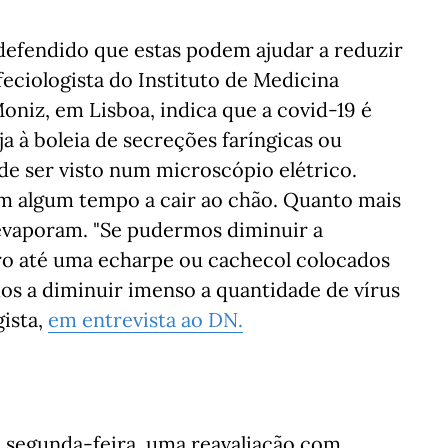
 defendido que estas podem ajudar a reduzir
feciologista do Instituto de Medicina
oniz, em Lisboa, indica que a covid-19 é
ja à boleia de secreções faríngicas ou
de ser visto num microscópio elétrico.
vam algum tempo a cair ao chão. Quanto mais
evaporam. "Se pudermos diminuir a
dro até uma echarpe ou cachecol colocados
mos a diminuir imenso a quantidade de vírus
gista,
em entrevista ao DN.
ta segunda-feira, uma reavaliação com