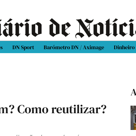
os
DN Sport
Barómetro DN / Aximage
Dinheiro
A
m? Como reutilizar?