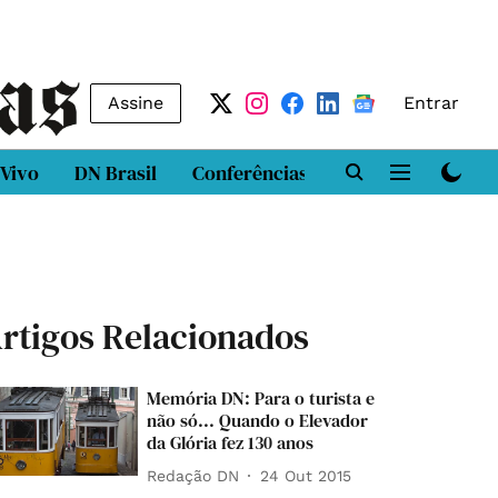
Assine
Entrar
 Vivo
DN Brasil
Conferências
DN LAB
Class
rtigos Relacionados
Memória DN: Para o turista e
não só... Quando o Elevador
da Glória fez 130 anos
Redação DN
24 Out 2015