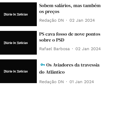
Sobem salários, mas também
os preços
Redação DN
02 Jan 2024
PS cava fosso de nove pontos
sobre o PSD
Rafael Barbosa
02 Jan 2024
Os Aviadores da travessia
do Atlântico
Redação DN
01 Jan 2024