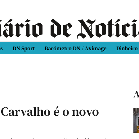
os
DN Sport
Barómetro DN / Aximage
Dinheiro
A
 Carvalho é o novo