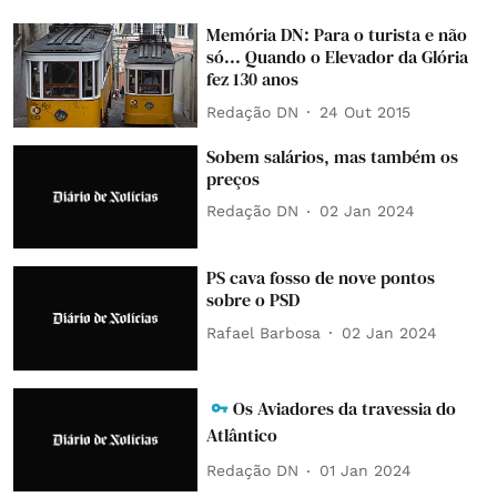
Memória DN: Para o turista e não
só... Quando o Elevador da Glória
fez 130 anos
Redação DN
24 Out 2015
Sobem salários, mas também os
preços
Redação DN
02 Jan 2024
PS cava fosso de nove pontos
sobre o PSD
Rafael Barbosa
02 Jan 2024
Os Aviadores da travessia do
Atlântico
Redação DN
01 Jan 2024