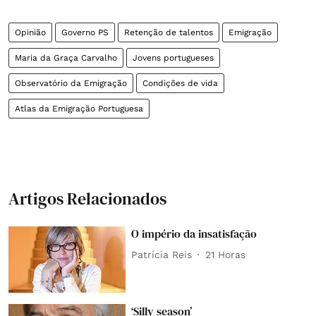
Opinião
Governo PS
Retenção de talentos
Emigração
Maria da Graça Carvalho
Jovens portugueses
Observatório da Emigração
Condições de vida
Atlas da Emigração Portuguesa
Artigos Relacionados
O império da insatisfação
Patrícia Reis
21 Horas
‘Silly season’