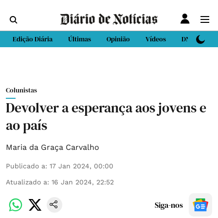
Edição Diária
Últimas
Opinião
Vídeos
DN Sport
Colunistas
Devolver a esperança aos jovens e
ao país
Maria da Graça Carvalho
Publicado a
:
17 Jan 2024, 00:00
Atualizado a
:
16 Jan 2024, 22:52
Siga-nos