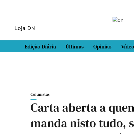
Loja DN
Edição Diária
Últimas
Opinião
Víde
Colunistas
Carta aberta a que
manda nisto tudo, s