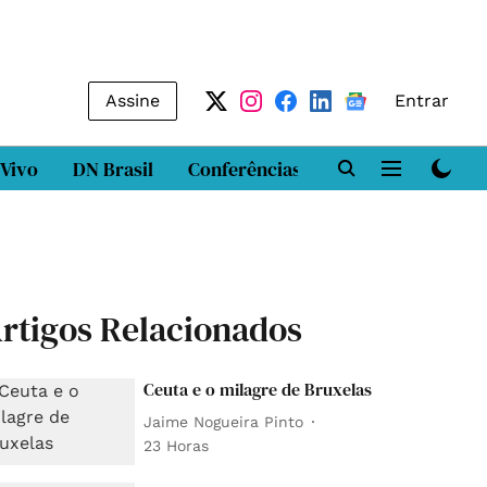
Assine
Entrar
 Vivo
DN Brasil
Conferências
DN LAB
Class
rtigos Relacionados
Ceuta e o milagre de Bruxelas
Jaime Nogueira Pinto
23 Horas