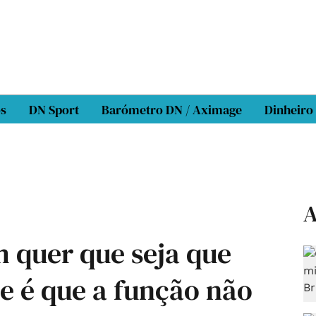
os
DN Sport
Barómetro DN / Aximage
Dinheiro
A
m quer que seja que
e é que a função não