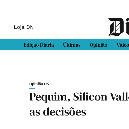
Loja DN
Edição Diária
Últimas
Opinião
Víde
Opinião DN
Pequim, Silicon Val
as decisões