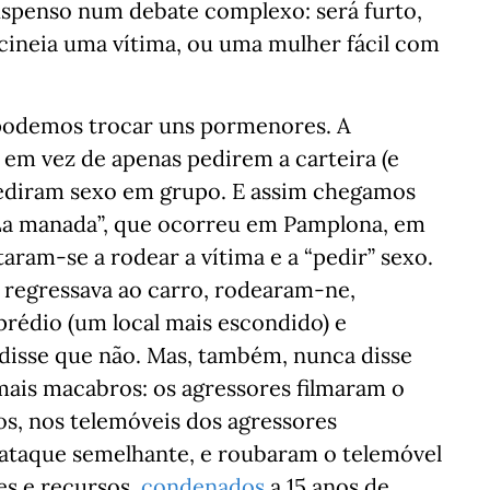
 suspenso num debate complexo: será furto,
lcineia uma vítima, ou uma mulher fácil com
, podemos trocar uns pormenores. A
, em vez de apenas pedirem a carteira (e
ediram sexo em grupo. E assim chegamos
a manada”, que ocorreu em Pamplona, em
aram-se a rodear a vítima e a “pedir” sexo.
 regressava ao carro, rodearam-ne,
rédio (um local mais escondido) e
disse que não. Mas, também, nunca disse
ais macabros: os agressores filmaram o
os, nos telemóveis dos agressores
ataque semelhante, e roubaram o telemóvel
es e recursos,
condenados
a 15 anos de