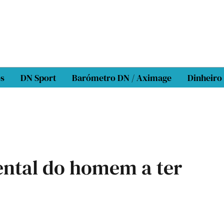
os
DN Sport
Barómetro DN / Aximage
Dinheiro
ntal do homem a ter