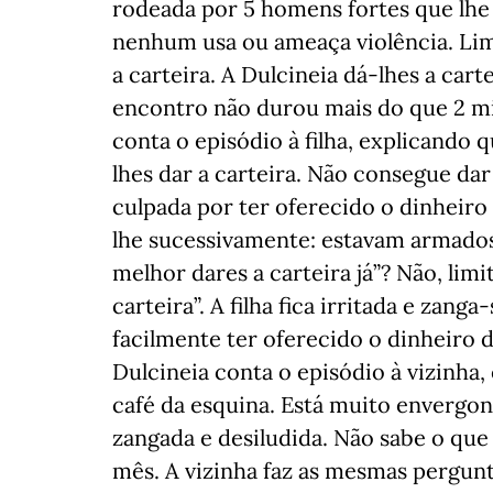
rodeada por 5 homens fortes que lhe
nenhum usa ou ameaça violência. Limi
a carteira. A Dulcineia dá-lhes a car
encontro não durou mais do que 2 mi
conta o episódio à filha, explicando
lhes dar a carteira. Não consegue dar
culpada por ter oferecido o dinheiro 
lhe sucessivamente: estavam armado
melhor dares a carteira já”? Não, limi
carteira”. A filha fica irritada e zan
facilmente ter oferecido o dinheiro d
Dulcineia conta o episódio à vizin
café da esquina. Está muito envergonh
zangada e desiludida. Não sabe o que
mês. A vizinha faz as mesmas pergun