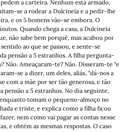
 pedem a carteira. Nenhum está armado,
tam-se a rodear a Dulcineia e a pedir-lhe
teira, e os 5 homens vão-se embora. O
nutos. Quando chega a casa, a Dulcineia
 que, não sabe bem porquê, mas acabou por
 sentido ao que se passou, e sente-se
da pensão a 5 estranhos. A filha pergunta-
s? Não. Ameaçaram-te? Não. Disseram-te “e
taram-se a dizer, um deles, aliás, “dá-nos a
ga-se com a mãe por ser tão generosa, e tão
a pensão a 5 estranhos. No dia seguinte,
ha, enquanto tomam o pequeno-almoço no
ada e triste, e explica como a filha ficou
 fazer, nem como vai pagar as contas nesse
tas, e obtém as mesmas respostas. O caso