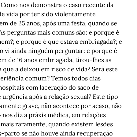
é. Como nos demonstra o caso recente da
de vida por ter sido violentamente
m de 25 anos, após uma festa, quando se
 As perguntas mais comuns são: e porque é
mem?; e porque é que estava embriagada?; e
ão vi ainda ninguém perguntar: e porque é
m de 16 anos embriagada, tirou-lhes as
a que a deixou em risco de vida? Será este
xperiência comum? Temos todos dias
hospitais com laceração do saco de
 urgência após a relação sexual? Este tipo
amente grave, não acontece por acaso, não
nos diz a práxis médica, em relações
a mais raramente, quando existem lesões
ós-parto se não houve ainda recuperação