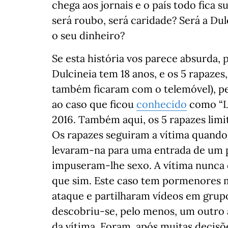
chega aos jornais e o país todo fica
será roubo, será caridade? Será a Du
o seu dinheiro?
Se esta história vos parece absurda
Dulcineia tem 18 anos, e os 5 rapazes
também ficaram com o telemóvel), p
ao caso que ficou
conhecido
como “L
2016. Também aqui, os 5 rapazes limit
Os rapazes seguiram a vítima quando
levaram-na para uma entrada de um p
impuseram-lhe sexo. A vítima nunca 
que sim. Este caso tem pormenores m
ataque e partilharam vídeos em grup
descobriu-se, pelo menos, um outro 
da vítima. Foram, após muitas decisõ