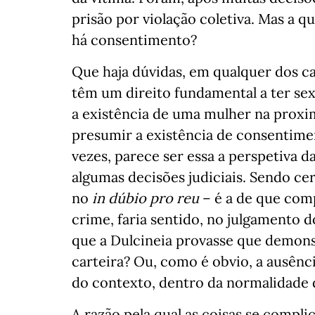
prisão por violação coletiva. Mas a 
há consentimento?
Que haja dúvidas, em qualquer dos c
têm um direito fundamental a ter se
a existência de uma mulher na pro
presumir a existência de consentimen
vezes, parece ser essa a perspetiva 
algumas decisões judiciais. Sendo ce
no
in dúbio pro reu
– é a de que comp
crime, faria sentido, no julgamento d
que a Dulcineia provasse que demons
carteira? Ou, como é obvio, a ausên
do contexto, dentro da normalidade
A razão pela qual as coisas se compli