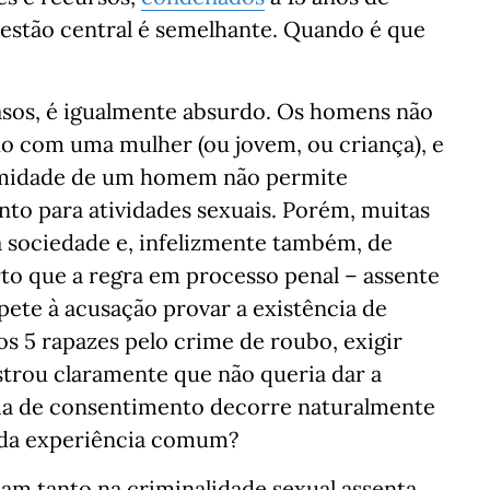
questão central é semelhante. Quando é que
asos, é igualmente absurdo. Os homens não
xo com uma mulher (ou jovem, ou criança), e
ximidade de um homem não permite
to para atividades sexuais. Porém, muitas
da sociedade e, infelizmente também, de
rto que a regra em processo penal – assente
ete à acusação provar a existência de
os 5 rapazes pelo crime de roubo, exigir
trou claramente que não queria dar a
cia de consentimento decorre naturalmente
 da experiência comum?
cam tanto na criminalidade sexual assenta