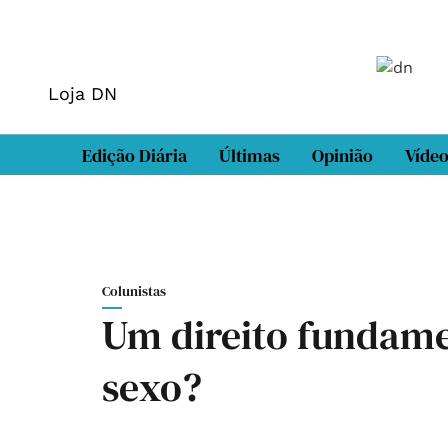
Loja DN
Edição Diária
Últimas
Opinião
Víde
Colunistas
Um direito fundame
sexo?