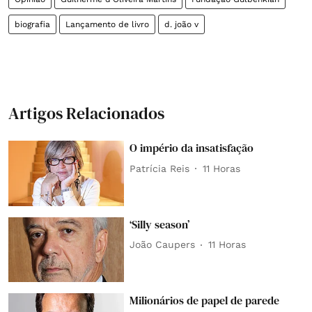
biografia
Lançamento de livro
d. joão v
Artigos Relacionados
O império da insatisfação
Patrícia Reis
11 Horas
‘Silly season’
João Caupers
11 Horas
Milionários de papel de parede