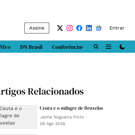
Assine
Entrar
 Vivo
DN Brasil
Conferências
DN LAB
Class
rtigos Relacionados
Ceuta e o milagre de Bruxelas
Jaime Nogueira Pinto
06 Ago 2026