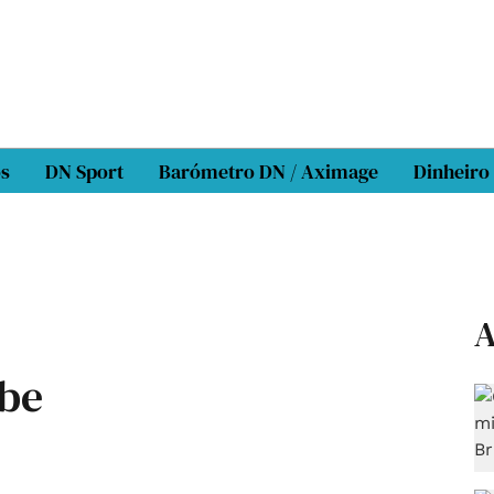
os
DN Sport
Barómetro DN / Aximage
Dinheiro
A
abe