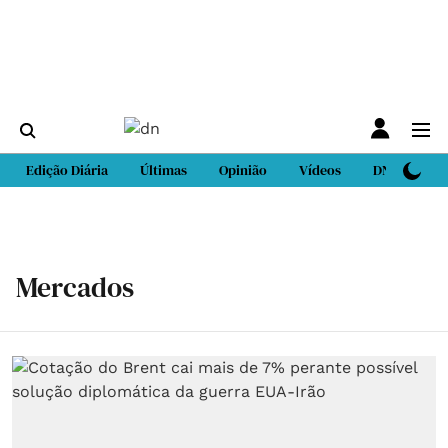
Edição Diária
Últimas
Opinião
Vídeos
DN Sport
Mercados