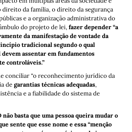
mpacto em múltiplas áreas da sociedade e
direito da família, o direito da segurança
as públicas e a organização administrativa do
eâmbulo do projeto de lei,
fazer depender “a
ivamente da manifestação de vontade da
ncípio tradicional segundo o qual
vil devem assentar em fundamentos
te controláveis.”
de conciliar “o reconhecimento jurídico da
ia de
garantias técnicas adequadas
,
tência e a fiabilidade do sistema de
D não basta que uma pessoa queira mudar o
rque sente que esse nome e essa “menção