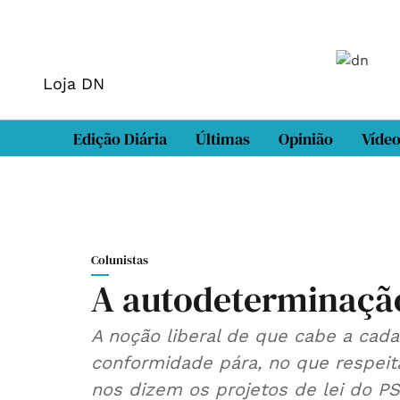
Loja DN
Edição Diária
Últimas
Opinião
Víde
Colunistas
A autodeterminaçã
A noção liberal de que cabe a cad
conformidade pára, no que respeita 
nos dizem os projetos de lei do P