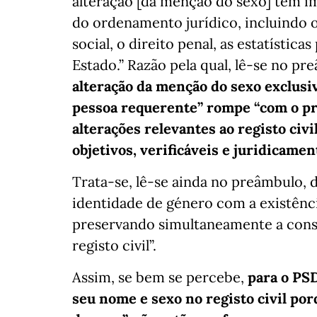
alteração [da menção do sexo] tem i
do ordenamento jurídico, incluindo o 
social, o direito penal, as estatístic
Estado.” Razão pela qual, lê-se no pr
alteração da menção do sexo exclus
pessoa requerente” rompe “com o pri
alterações relevantes ao registo ci
objetivos, verificáveis e juridicamen
Trata-se, lê-se ainda no preâmbulo, 
identidade de género com a existênc
preservando simultaneamente a consis
registo civil”.
Assim, se bem se percebe,
para o PS
seu nome e sexo no registo civil po