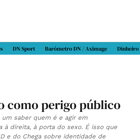
os
DN Sport
Barómetro DN / Aximage
Dinheiro
o como perigo público
a um saber quem é e agir em
à direita, à porta do sexo. É isso que
SD e do Chega sobre identidade de