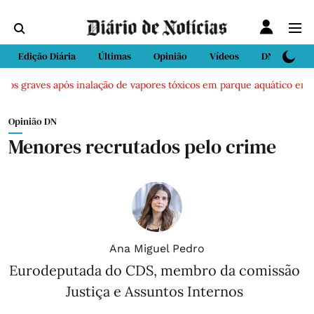
Edição Diária
Últimas
Opinião
Vídeos
DN Sport
dos graves após inalação de vapores tóxicos em parque aquático em Vie
Opinião DN
Menores recrutados pelo crime
Ana Miguel Pedro
Eurodeputada do CDS, membro da comissão
Justiça e Assuntos Internos