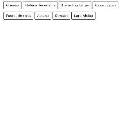
Opinião
Helena Tecedeiro
Além-Fronteiras
Cazaquistão
Pastel de nata
Astana
Dimash
Lara Aleixo