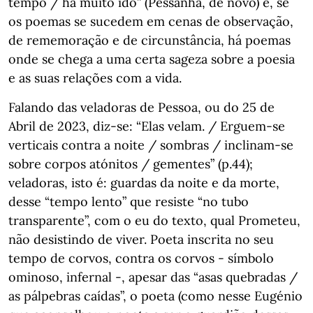
tempo / há muito ido” (Pessanha, de novo) e, se
os poemas se sucedem em cenas de observação,
de rememoração e de circunstância, há poemas
onde se chega a uma certa sageza sobre a poesia
e as suas relações com a vida.
Falando das veladoras de Pessoa, ou do 25 de
Abril de 2023, diz-se: “Elas velam. / Erguem-se
verticais contra a noite / sombras / inclinam-se
sobre corpos atónitos / gementes” (p.44);
veladoras, isto é: guardas da noite e da morte,
desse “tempo lento” que resiste “no tubo
transparente”, com o eu do texto, qual Prometeu,
não desistindo de viver. Poeta inscrita no seu
tempo de corvos, contra os corvos - símbolo
ominoso, infernal -, apesar das “asas quebradas /
as pálpebras caídas”, o poeta (como nesse Eugénio