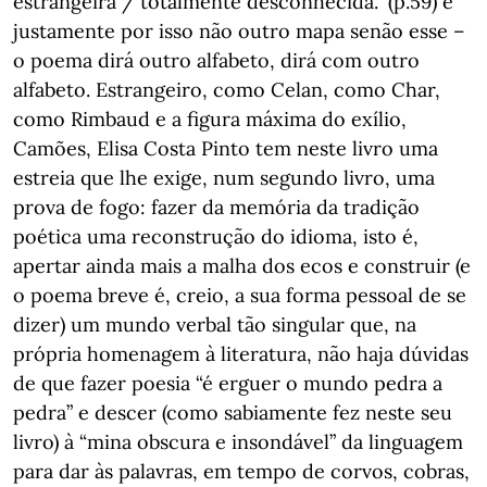
estrangeira / totalmente desconhecida.” (p.59) e
justamente por isso não outro mapa senão esse –
o poema dirá outro alfabeto, dirá com outro
alfabeto. Estrangeiro, como Celan, como Char,
como Rimbaud e a figura máxima do exílio,
Camões, Elisa Costa Pinto tem neste livro uma
estreia que lhe exige, num segundo livro, uma
prova de fogo: fazer da memória da tradição
poética uma reconstrução do idioma, isto é,
apertar ainda mais a malha dos ecos e construir (e
o poema breve é, creio, a sua forma pessoal de se
dizer) um mundo verbal tão singular que, na
própria homenagem à literatura, não haja dúvidas
de que fazer poesia “é erguer o mundo pedra a
pedra” e descer (como sabiamente fez neste seu
livro) à “mina obscura e insondável” da linguagem
para dar às palavras, em tempo de corvos, cobras,