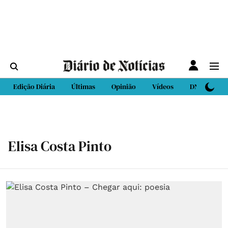
Edição Diária
Últimas
Opinião
Vídeos
DN Sport
Elisa Costa Pinto