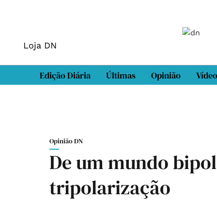
Loja DN
Edição Diária
Últimas
Opinião
Víde
Opinião DN
De um mundo bipol
tripolarização