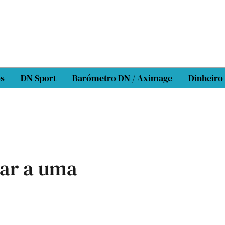
os
DN Sport
Barómetro DN / Aximage
Dinheiro
ar a uma