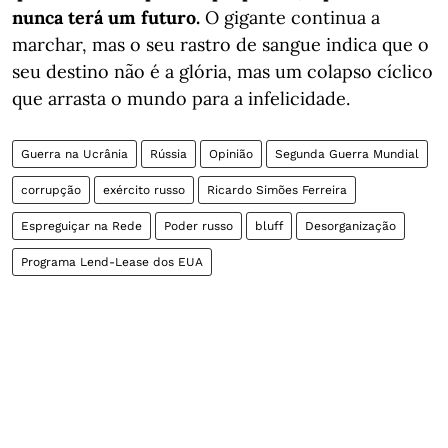
nunca terá um futuro.
O gigante continua a
marchar, mas o seu rastro de sangue indica que o
seu destino não é a glória, mas um colapso cíclico
que arrasta o mundo para a infelicidade.
Guerra na Ucrânia
Rússia
Opinião
Segunda Guerra Mundial
corrupção
exército russo
Ricardo Simões Ferreira
Espreguiçar na Rede
Poder russo
bluff
Desorganização
Programa Lend-Lease dos EUA