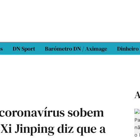
os
DN Sport
Barómetro DN / Aximage
Dinheiro
A
 coronavírus sobem
Xi Jinping diz que a