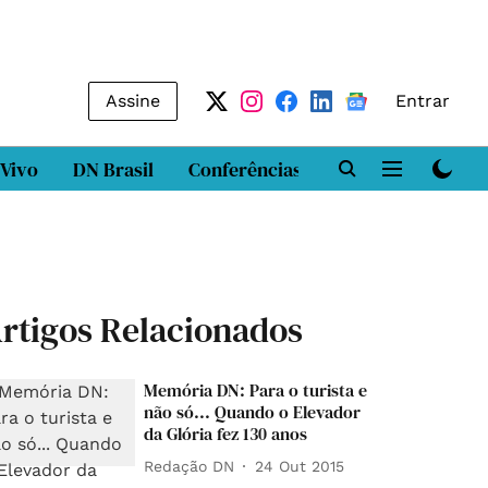
Assine
Entrar
 Vivo
DN Brasil
Conferências
DN LAB
Class
rtigos Relacionados
Memória DN: Para o turista e
não só... Quando o Elevador
da Glória fez 130 anos
Redação DN
24 Out 2015