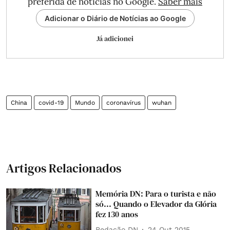
preferida de notícias no Google.
Saber mais
Adicionar o Diário de Notícias ao Google
Já adicionei
China
covid-19
Mundo
coronavírus
wuhan
Artigos Relacionados
Memória DN: Para o turista e não
só... Quando o Elevador da Glória
fez 130 anos
Redação DN
24 Out 2015