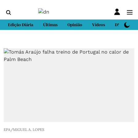
Edição Diária
Últimas
Opinião
Vídeos
DN Sport
EPA/MIGUEL A. LOPES