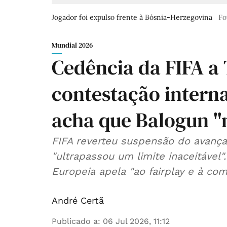
Jogador foi expulso frente à Bósnia-Herzegovina
Fo
Mundial 2026
Cedência da FIFA a
contestação interna
acha que Balogun "n
FIFA reverteu suspensão do avanç
"ultrapassou um limite inaceitável"
Europeia apela "ao fairplay e à com
André Certã
Publicado a
:
06 Jul 2026, 11:12