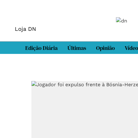
Loja DN
Edição Diária
Últimas
Opinião
Víde