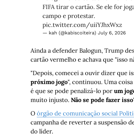
FIFA tirar o cartão. Se ele for j
campo e protestar.
pic.twitter.com/uiiYJhxWxz
— kah (@kabiscoiteira)
July 6, 2026
Ainda a defender Balogun, Trump dest
cartão vermelho e achava que "isso nã
"Depois, comecei a ouvir dizer que is
próximo jogo
", continuou. Uma cois
é que se pode penalizá-lo por
um jog
muito injusto.
Não se pode fazer isso
O
órgão de comunicação social Polit
campanha de reverter a suspensão d
do líder.