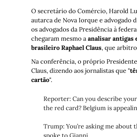
O secretário do Comércio, Harold Lut
autarca de Nova Iorque e advogado do
os advogados da Presidência à feder
chegaram mesmo a
analisar antigas
brasileiro Raphael Claus
, que arbitr
Na conferência, o próprio President
Claus, dizendo aos jornalistas que "
tê
cartão
".
Reporter: Can you describe your 
the red card? Belgium is appealin
Trump: You’re asking me about the
spoke to Gianni.