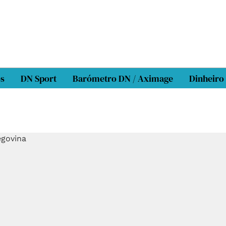
os
DN Sport
Barómetro DN / Aximage
Dinheiro