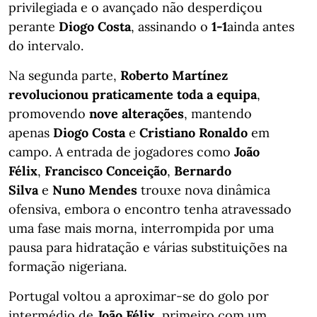
privilegiada e o avançado não desperdiçou
perante
Diogo Costa
, assinando o
1-1
ainda antes
do intervalo.
Na segunda parte,
Roberto Martínez
revolucionou praticamente toda a equipa
,
promovendo
nove alterações
, mantendo
apenas
Diogo Costa
e
Cristiano Ronaldo
em
campo. A entrada de jogadores como
João
Félix
,
Francisco Conceição
,
Bernardo
Silva
e
Nuno Mendes
trouxe nova dinâmica
ofensiva, embora o encontro tenha atravessado
uma fase mais morna, interrompida por uma
pausa para hidratação e várias substituições na
formação nigeriana.
Portugal voltou a aproximar-se do golo por
intermédio de
João Félix
, primeiro com um