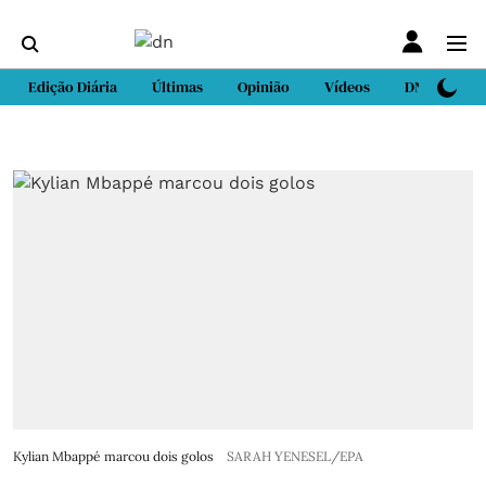
Edição Diária
Últimas
Opinião
Vídeos
DN Sport
Kylian Mbappé marcou dois golos
SARAH YENESEL/EPA