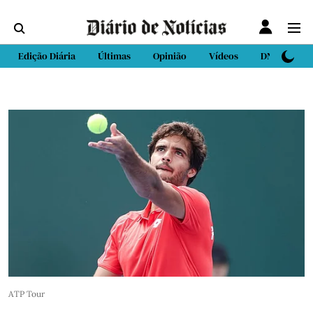
Edição Diária
Últimas
Opinião
Vídeos
DN Sport
ATP Tour