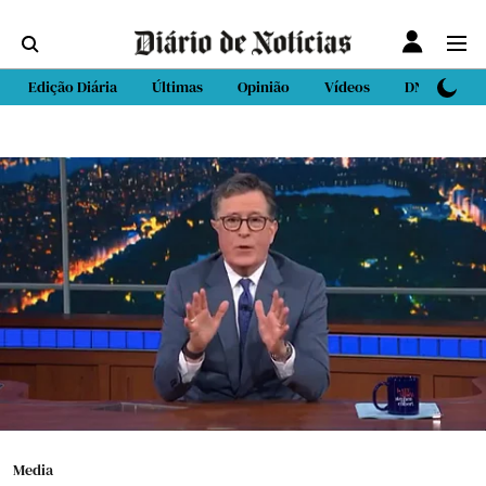
Edição Diária
Últimas
Opinião
Vídeos
DN Sport
Media