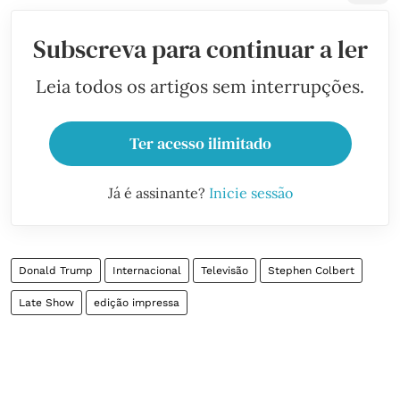
Subscreva para continuar a ler
Leia todos os artigos sem interrupções.
Ter acesso ilimitado
Já é assinante?
Inicie sessão
Donald Trump
Internacional
Televisão
Stephen Colbert
Late Show
edição impressa