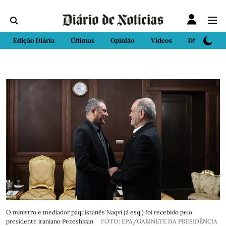
Edição Diária
Últimas
Opinião
Vídeos
DN Sport
O ministro e mediador paquistanês Naqvi (à esq.) foi recebido pelo
presidente iraniano Pezeshkian.
FOTO: EPA/GABINETE DA PRESIDÊNCIA