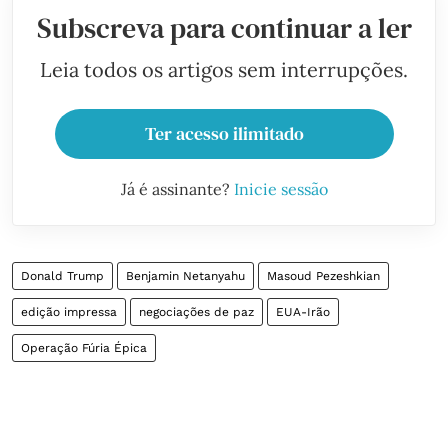
Subscreva para continuar a ler
Leia todos os artigos sem interrupções.
Ter acesso ilimitado
Já é assinante?
Inicie sessão
Donald Trump
Benjamin Netanyahu
Masoud Pezeshkian
edição impressa
negociações de paz
EUA-Irão
Operação Fúria Épica