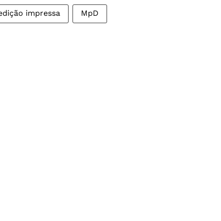
edição impressa
MpD