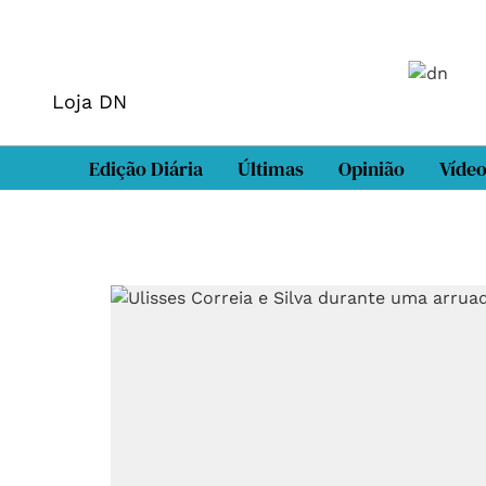
Loja DN
Edição Diária
Últimas
Opinião
Víde