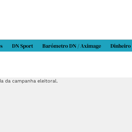
os
DN Sport
Barómetro DN / Aximage
Dinheiro