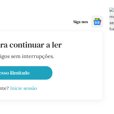
Siga-nos
ra continuar a ler
tigos sem interrupções.
esso ilimitado
ante?
Inicie sessão