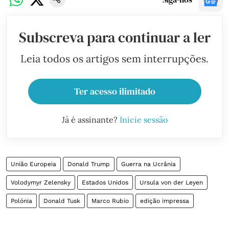
Subscreva para continuar a ler
Leia todos os artigos sem interrupções.
Ter acesso ilimitado
Já é assinante?
Inicie sessão
União Europeia
Donald Trump
Guerra na Ucrânia
Volodymyr Zelensky
Estados Unidos
Ursula von der Leyen
Polónia
Donald Tusk
Marco Rubio
edição impressa