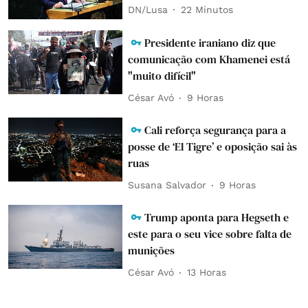
DN/Lusa
22 Minutos
Presidente iraniano diz que
comunicação com Khamenei está
"muito difícil"
César Avó
9 Horas
Cali reforça segurança para a
posse de ‘El Tigre’ e oposição sai às
ruas
Susana Salvador
9 Horas
Trump aponta para Hegseth e
este para o seu vice sobre falta de
munições
César Avó
13 Horas