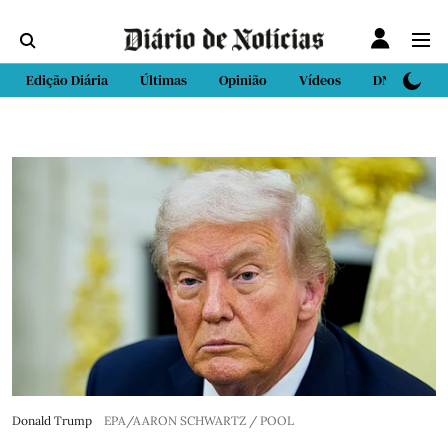
Edição Diária
Últimas
Opinião
Vídeos
DN Sport
Donald Trump
EPA/AARON SCHWARTZ / POOL