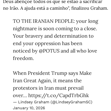
Deus abençoe todos os que se estão a sacrificar
no Irão. A ajuda está a caminho", finalizou Graham.
TO THE IRANIAN PEOPLE: your long
nightmare is soon coming to a close.
Your bravery and determination to
end your oppression has been
noticed by
@POTUS
and all who love
freedom.
When President Trump says Make
Iran Great Again, it means the
protestors in Iran must prevail
over…
https://t.co/CapdTrbGhk
— Lindsey Graham (@LindseyGrahamSC)
January 10, 2026