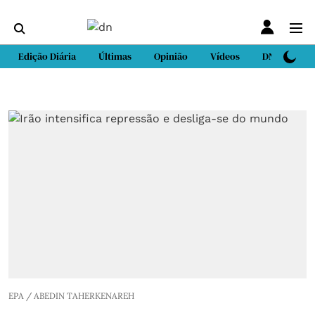
Edição Diária
Últimas
Opinião
Vídeos
DN Sport
EPA / ABEDIN TAHERKENAREH