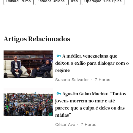
Donald Trump
Estados Unidos
Irão
Operação Fúria Épica
Artigos Relacionados
A médica venezuelana que
deixou o exílio para dialogar com o
regime
Susana Salvador
7 Horas
Agustín Galán Machío: “Tantos
jovens morrem no mar e até
parece que a culpa é deles ou das
máfias”
César Avó
7 Horas