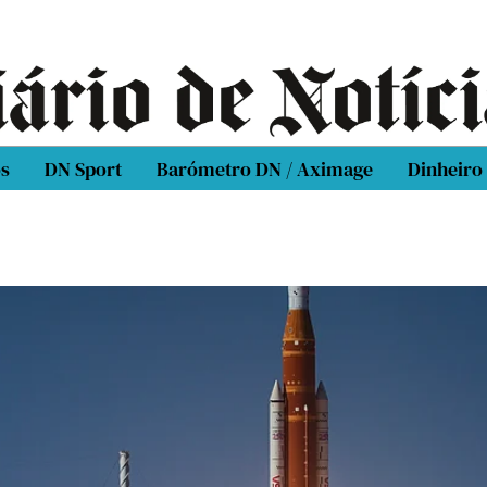
os
DN Sport
Barómetro DN / Aximage
Dinheiro