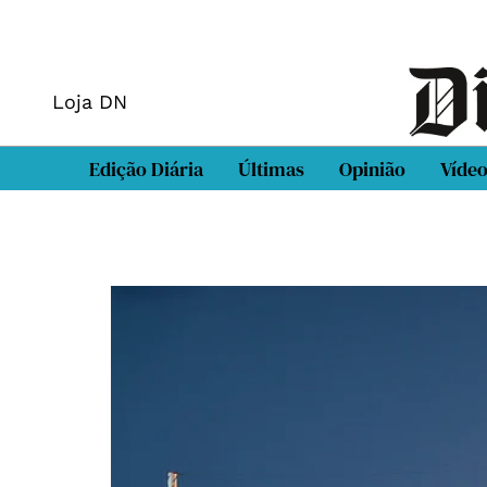
Loja DN
Edição Diária
Últimas
Opinião
Víde