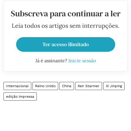
Subscreva para continuar a ler
Leia todos os artigos sem interrupções.
Ter acesso ilimitado
Já é assinante?
Inicie sessão
Internacional
Reino Unido
China
Keir Starmer
Xi Jinping
edição impressa